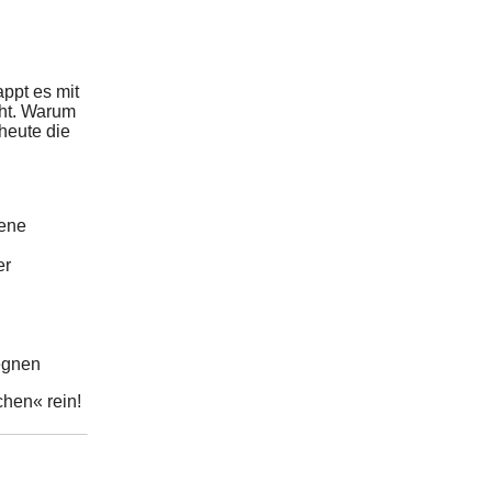
appt es mit
cht. Warum
 heute die
gene
er
egnen
chen« rein!