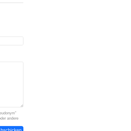
seudonym"
oder andere
bschicken