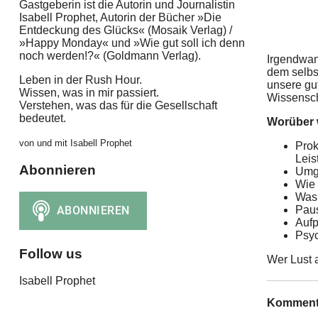
Gastgeberin ist die Autorin und Journalistin
Isabell Prophet, Autorin der Bücher »Die
Entdeckung des Glücks« (Mosaik Verlag) /
»Happy Monday« und »Wie gut soll ich denn
noch werden!?« (Goldmann Verlag).
Irgendwann
dem selbs
Leben in der Rush Hour.
unsere gut
Wissen, was in mir passiert.
Wissensch
Verstehen, was das für die Gesellschaft
bedeutet.
Worüber 
von und mit Isabell Prophet
Prok
Leis
Abonnieren
Umga
Wie 
Was 
Paus
Aufp
Psyc
Follow us
Wer Lust 
Isabell Prophet
Komment