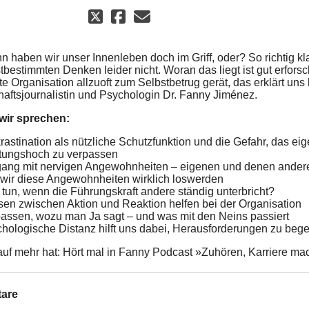
 haben wir unser Innenleben doch im Griff, oder? So richtig kl
tbestimmten Denken leider nicht. Woran das liegt ist gut erfors
e Organisation allzuoft zum Selbstbetrug gerät, das erklärt uns
aftsjournalistin und Psychologin Dr. Fanny Jiménez.
wir sprechen:
rastination als nützliche Schutzfunktion und die Gefahr, das ei
tungshoch zu verpassen
ng mit nervigen Angewohnheiten – eigenen und denen ander
wir diese Angewohnheiten wirklich loswerden
tun, wenn die Führungskraft andere ständig unterbricht?
en zwischen Aktion und Reaktion helfen bei der Organisation
assen, wozu man Ja sagt – und was mit den Neins passiert
hologische Distanz hilft uns dabei, Herausforderungen zu beg
auf mehr hat: Hört mal in Fanny Podcast »Zuhören, Karriere ma
are