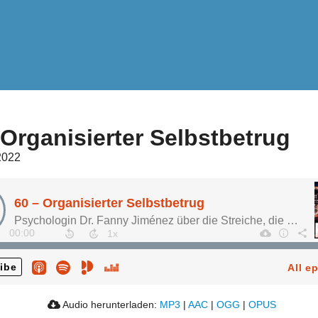
 Organisierter Selbstbetrug
2022
60 – Organisierter Selbstbetrug
Psychologin Dr. Fanny Jiménez über die Streiche, die unsere Gehirne uns spielen
00:00
ibe
All e
Audio herunterladen:
MP3
|
AAC
|
OGG
|
OPUS