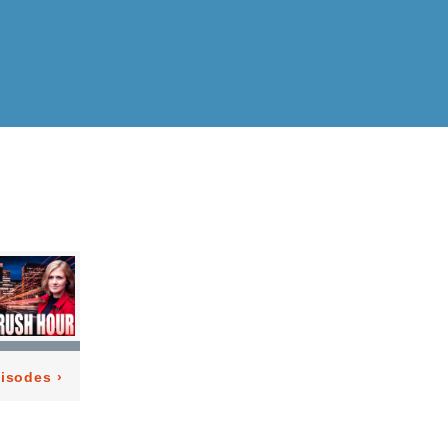
pisodes
›